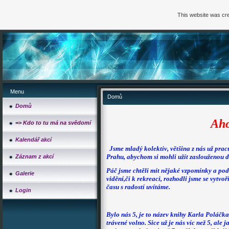
This website was cre
Menu
Domů
Domů
Aho
=> Kdo to tu má na svědomí
Kalendář akcí
Jsme mladý kolektiv, většina z nás už prac
Prahu, abychom si mohli užít zaslouženou 
Záznam z akcí
Páč jsme chtěli mít nějaké vzpomínky a podě
Galerie
vidění,či k rekreaci, rozhodli jsme se vytv
času s radostí uvítáme.
Login
Bylo nás 5, je to název knihy Karla Poláčka,
trávené volno. Sice už je nás víc než 5, ale 