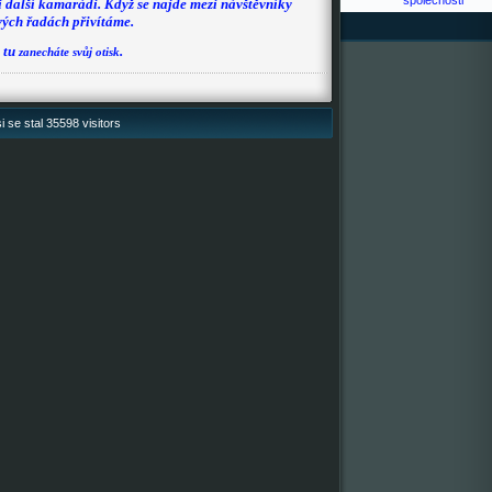
 i další kamarádi. Když se najde mezi návštěvníky
svých řadách přivítáme.
 tu
.
zanecháte svůj otisk
i se stal 35598 visitors