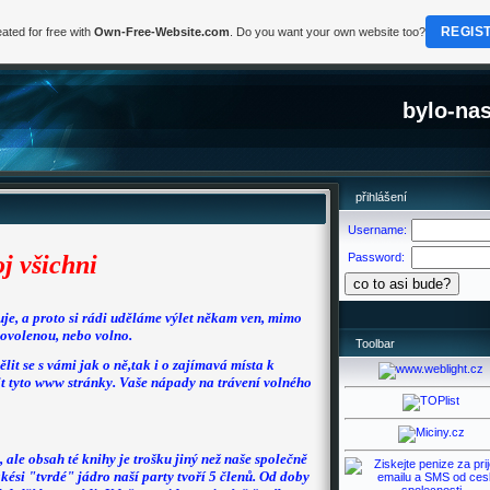
REGIS
ated for free with
Own-Free-Website.com
. Do you want your own website too?
bylo-nas
přihlášení
Username:
j všichni
Password:
uje, a proto si rádi uděláme výlet někam ven, mimo
dovolenou, nebo volno.
Toolbar
lit se s vámi jak o ně,tak i o zajímavá místa k
ořit tyto www stránky. Vaše nápady na trávení volného
 ale obsah té knihy je trošku jiný než naše společně
jakési "tvrdé" jádro naší party tvoří 5 členů. Od doby