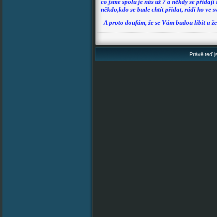
co jsme spolu je nás už 7 a někdy se přidají
někdo,kdo se bude chtít přidat, rádi ho ve 
A proto doufám, že se Vám budou líbit a že
Právě teď js