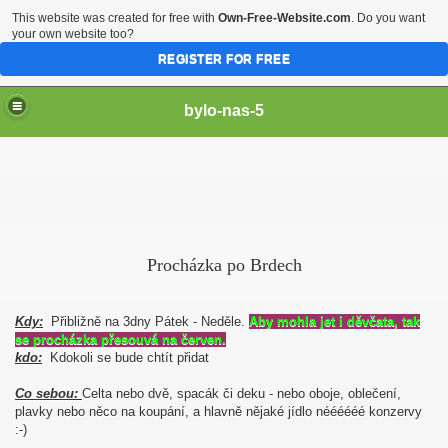
This website was created for free with
Own-Free-Website.com
. Do you want
your own website too?
REGISTER FOR FREE
bylo-nas-5
Procházka po Brdech
Kdy:
Přibližně na 3dny Pátek - Neděle.
Aby mohla jet i děvčata, tak
se procházka přesouvá na červen.
kdo:
Kdokoli se bude chtít přidat
Co sebou:
Celta nebo dvě, spacák či deku - nebo oboje, oblečení,
plavky nebo něco na koupání, a hlavně nějaké jídlo néééééé konzervy
:-)